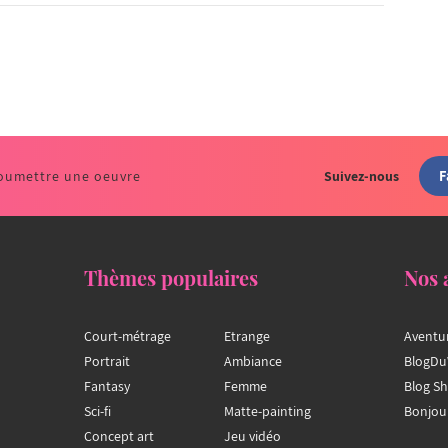
F
oumettre une oeuvre
Suivez-nous
Thèmes populaires
Nos 
Court-métrage
Etrange
Aventu
Portrait
Ambiance
BlogDu
Fantasy
Femme
Blog S
Sci-fi
Matte-painting
Bonjou
Concept art
Jeu vidéo