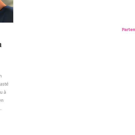
Parten
m
n
vasté
nu à
en
.