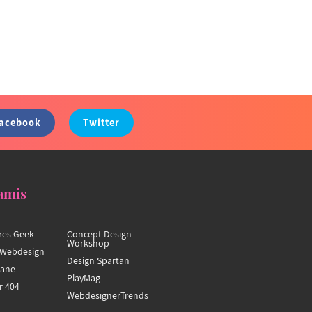
acebook
Twitter
amis
res Geek
Concept Design
Workshop
Webdesign
Design Spartan
hane
PlayMag
r 404
WebdesignerTrends