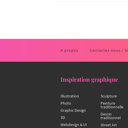
A propos
Contactez-nous / S
Inspiration graphique
Illustration
Sculpture
Photo
Peinture
traditionnelle
Graphic Design
Dessin
3D
traditionnel
Webdesign & UI
Street Art