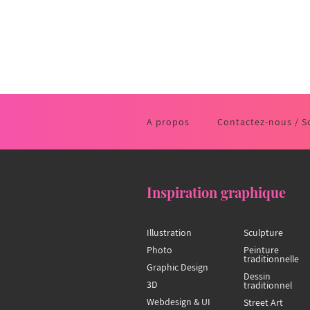
A propos
Contactez-nous / S
Inspiration graphique
Illustration
Sculpture
Photo
Peinture
traditionnelle
Graphic Design
Dessin
3D
traditionnel
Webdesign & UI
Street Art