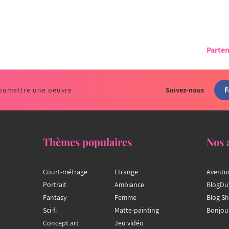
Parten
F
oumettre une oeuvre
Suivez-nous
Thèmes populaires
Nos 
Court-métrage
Etrange
Aventu
Portrait
Ambiance
BlogDu
Fantasy
Femme
Blog S
Sci-fi
Matte-painting
Bonjou
Concept art
Jeu vidéo