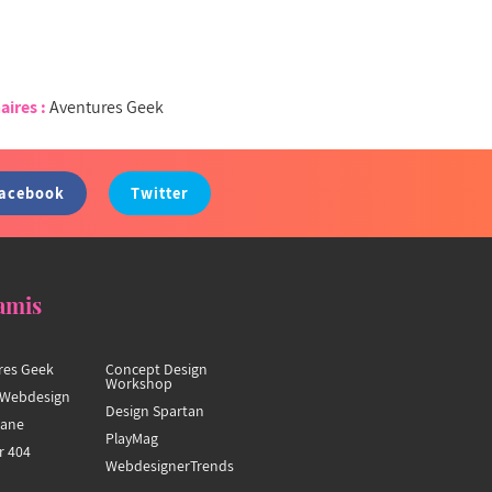
aires :
Aventures Geek
acebook
Twitter
amis
res Geek
Concept Design
Workshop
Webdesign
Design Spartan
hane
PlayMag
r 404
WebdesignerTrends