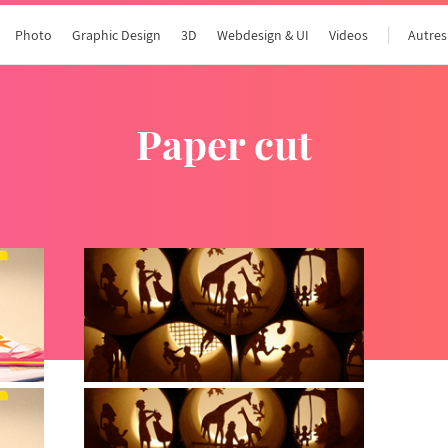
Photo
Graphic Design
3D
Webdesign & UI
Videos
Autres
paper cut