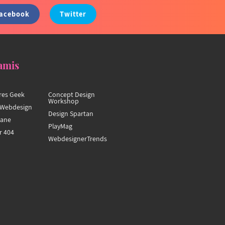
acebook
Twitter
amis
res Geek
Concept Design
Workshop
Webdesign
Design Spartan
hane
PlayMag
r 404
WebdesignerTrends