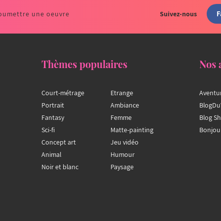
F
oumettre une oeuvre
Suivez-nous
Thèmes populaires
Nos 
Court-métrage
Etrange
Aventu
Portrait
Ambiance
BlogDu
Fantasy
Femme
Blog S
Sci-fi
Matte-painting
Bonjou
Concept art
Jeu vidéo
Animal
Humour
Noir et blanc
Paysage