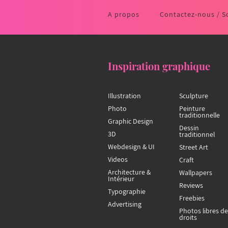
A propos
Contactez-nous / S
Inspiration graphique
Illustration
Sculpture
Photo
Peinture
traditionnelle
Graphic Design
Dessin
3D
traditionnel
Webdesign & UI
Street Art
Videos
Craft
Architecture &
Wallpapers
Intérieur
Reviews
Typographie
Freebies
Advertising
Photos libres de
droits