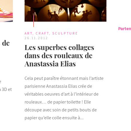
Parten
ART
,
CRAFT
,
SCULPTURE
26.11.2012
 de
Les superbes collages
dans des rouleaux de
Anastassia Elias
Cela peut paraître étonnant mais l’artiste
e
parisienne Anastassia Elias crée de
a 3D et
véritables oeuvres d’art à l’intérieur de
rouleaux… de papier toilette ! Elle
découpe avec soin de petits bouts de
papier qu’elle colle ensuite à...