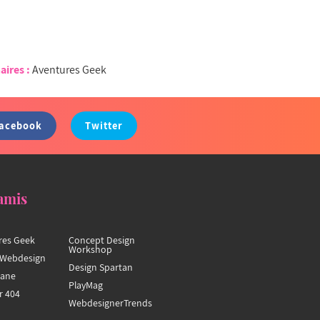
aires :
Aventures Geek
acebook
Twitter
amis
res Geek
Concept Design
Workshop
Webdesign
Design Spartan
hane
PlayMag
r 404
WebdesignerTrends