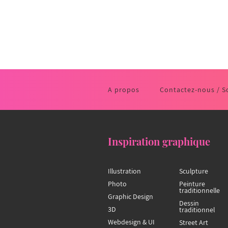
A propos
Contactez-nous / S
Inspiration graphique
Illustration
Sculpture
Photo
Peinture
traditionnelle
Graphic Design
Dessin
3D
traditionnel
Webdesign & UI
Street Art