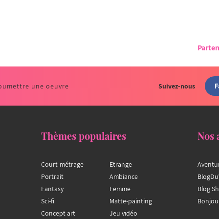
Parten
F
oumettre une oeuvre
Suivez-nous
Thèmes populaires
Nos 
Court-métrage
Etrange
Aventu
Portrait
Ambiance
BlogDu
Fantasy
Femme
Blog S
Sci-fi
Matte-painting
Bonjou
Concept art
Jeu vidéo