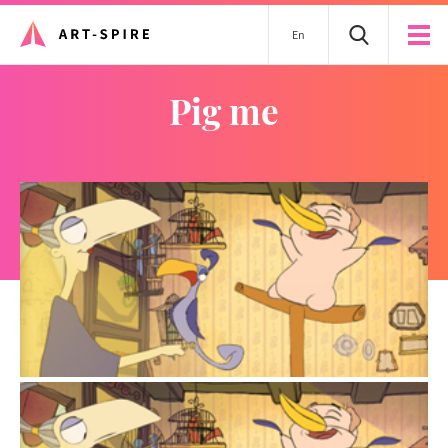
En
pig me