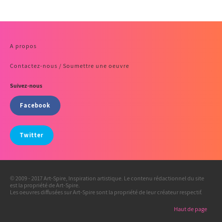
A propos
Contactez-nous / Soumettre une oeuvre
Suivez-nous
Facebook
Twitter
© 2009 - 2017 Art-Spire, Inspiration artistique. Le contenu rédactionnel du site
est la propriété de Art-Spire.
Les oeuvres diffusées sur Art-Spire sont la propriété de leur créateur respectif.
Haut de page