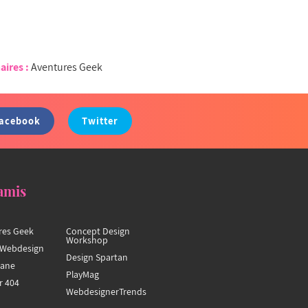
aires :
Aventures Geek
acebook
Twitter
amis
res Geek
Concept Design
Workshop
Webdesign
Design Spartan
hane
PlayMag
r 404
WebdesignerTrends