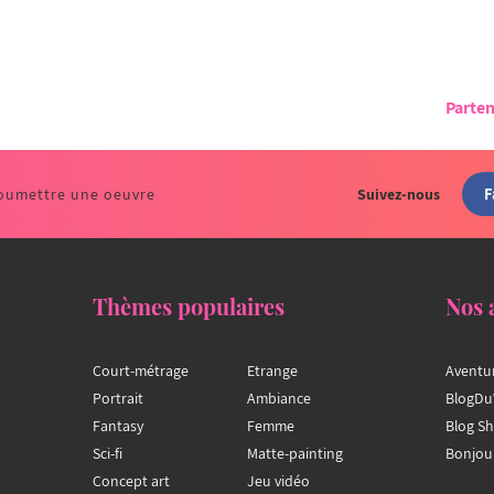
Parten
F
oumettre une oeuvre
Suivez-nous
Thèmes populaires
Nos 
Court-métrage
Etrange
Aventu
Portrait
Ambiance
BlogDu
Fantasy
Femme
Blog S
Sci-fi
Matte-painting
Bonjou
Concept art
Jeu vidéo