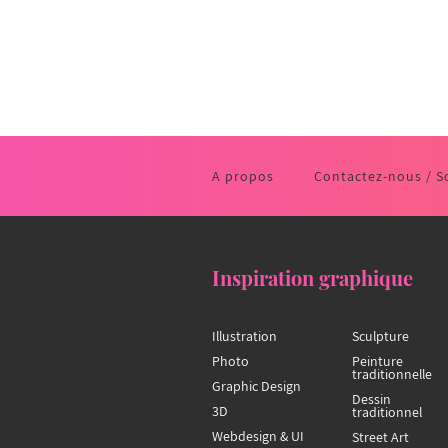
A propos
Contactez-nous / S
Inspiration graphique
Illustration
Sculpture
Photo
Peinture
traditionnelle
Graphic Design
Dessin
3D
traditionnel
Webdesign & UI
Street Art