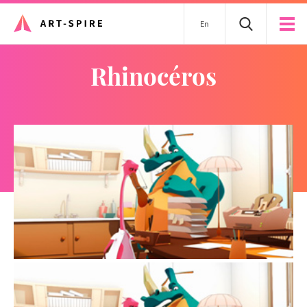
En
rhinocéros