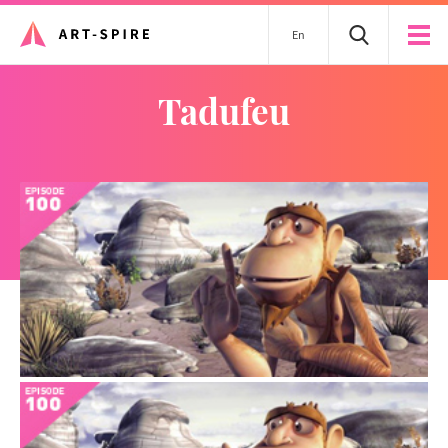
En
Tadufeu