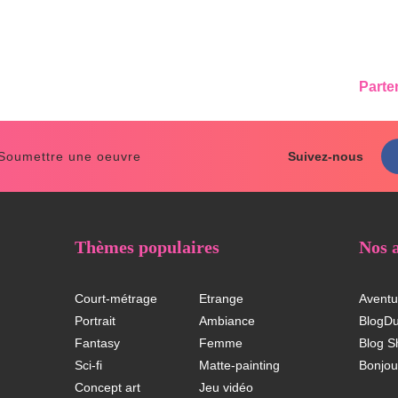
Parte
 Soumettre une oeuvre
Suivez-nous
Thèmes populaires
Nos 
Court-métrage
Etrange
Aventu
Portrait
Ambiance
BlogD
Fantasy
Femme
Blog S
Sci-fi
Matte-painting
Bonjou
Concept art
Jeu vidéo