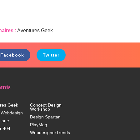
naires :
Aventures Geek
Facebook
Twitter
amis
res Geek
Concept Design
Workshop
uWebdesign
Design Spartan
hane
PlayMag
r 404
WebdesignerTrends