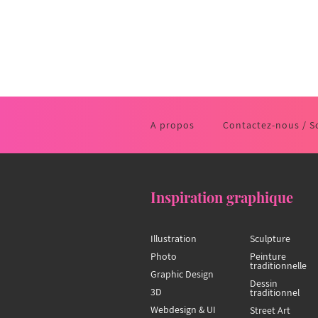
A propos
Contactez-nous / S
Inspiration graphique
Illustration
Sculpture
Photo
Peinture
traditionnelle
Graphic Design
Dessin
3D
traditionnel
Webdesign & UI
Street Art