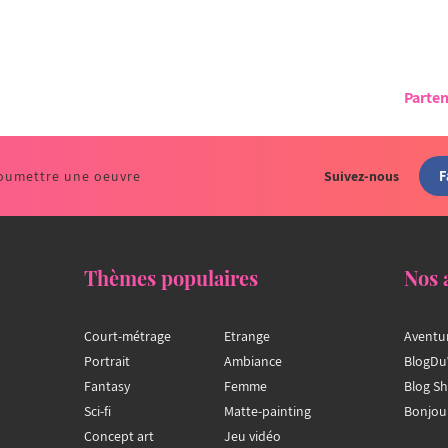
Parten
F
oumettre une oeuvre
Suivez-nous
Thèmes populaires
Nos 
Court-métrage
Etrange
Aventu
Portrait
Ambiance
BlogDu
Fantasy
Femme
Blog S
Sci-fi
Matte-painting
Bonjou
Concept art
Jeu vidéo