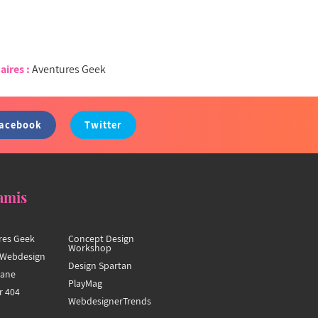
aires :
Aventures Geek
acebook
Twitter
amis
res Geek
Concept Design
Workshop
Webdesign
Design Spartan
hane
PlayMag
r 404
WebdesignerTrends