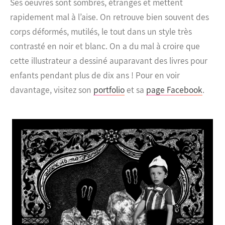
Ses oeuvres sont sombres, étranges et mettent
rapidement mal à l’aise. On retrouve bien souvent des
corps déformés, mutilés, le tout dans un style très
contrasté en noir et blanc.
On a du mal à croire que
cette illustrateur a dessiné auparavant des livres pour
enfants pendant plus de dix ans ! Pour en voir
davantage, visitez son
portfolio
et sa
page Facebook
.