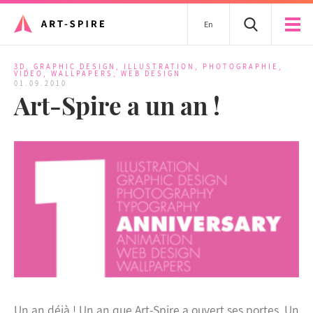
En
3D
,
GRAPHIC DESIGN
,
ILLUSTRATION
,
PHOTOGRAPHIE
,
VIDEO
,
WALLPAPERS
,
WEB DESIGN
01.09.2010
Art-Spire a un an !
Un an déjà ! Un an que Art-Spire a ouvert ses portes. Un