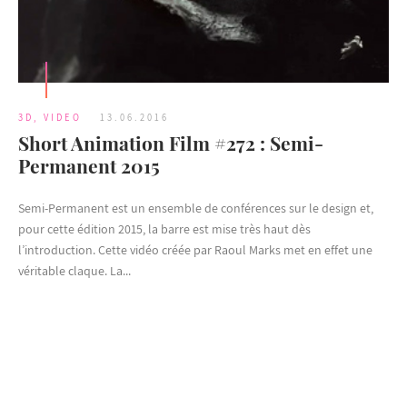
3D
,
VIDEO
13.06.2016
Short Animation Film #272 : Semi-
Permanent 2015
Semi-Permanent est un ensemble de conférences sur le design et,
pour cette édition 2015, la barre est mise très haut dès
l’introduction. Cette vidéo créée par Raoul Marks met en effet une
véritable claque. La...