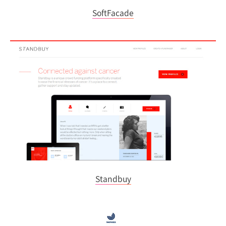
SoftFacade
Standbuy