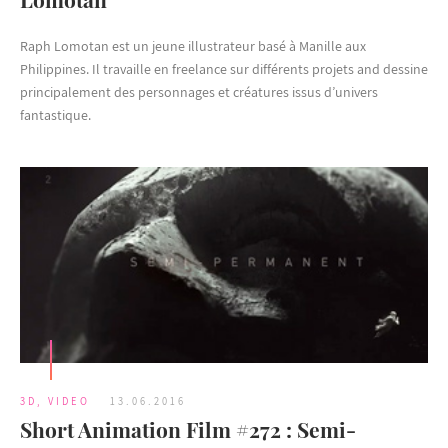
Raph Lomotan est un jeune illustrateur basé à Manille aux
Philippines. Il travaille en freelance sur différents projets and dessine
principalement des personnages et créatures issus d’univers
fantastique.
3D
,
VIDEO
13.06.2016
Short Animation Film #272 : Semi-