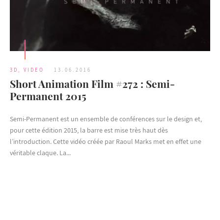
3D
,
VIDEO
13.06.2016
Short Animation Film #272 : Semi-
Permanent 2015
Semi-Permanent est un ensemble de conférences sur le design et,
pour cette édition 2015, la barre est mise très haut dès
l’introduction. Cette vidéo créée par Raoul Marks met en effet une
véritable claque. La...