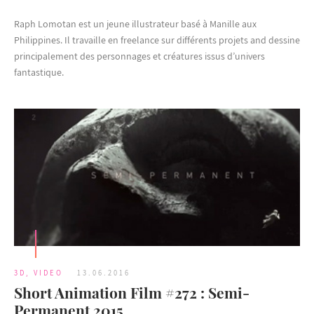
Raph Lomotan est un jeune illustrateur basé à Manille aux
Philippines. Il travaille en freelance sur différents projets and dessine
principalement des personnages et créatures issus d’univers
fantastique.
3D
,
VIDEO
13.06.2016
Short Animation Film #272 : Semi-
Permanent 2015