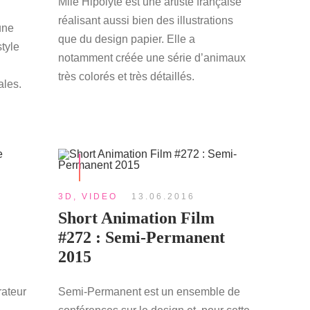
Mlle Hipolyte est une artiste française
réalisant aussi bien des illustrations
une
que du design papier. Elle a
tyle
notamment créée une série d’animaux
très colorés et très détaillés.
ales.
3D
,
VIDEO
13.06.2016
Short Animation Film
#272 : Semi-Permanent
2015
rateur
Semi-Permanent est un ensemble de