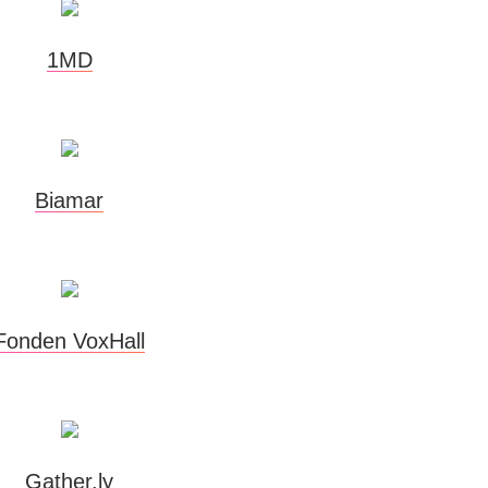
1MD
Biamar
Fonden VoxHall
Gather.ly