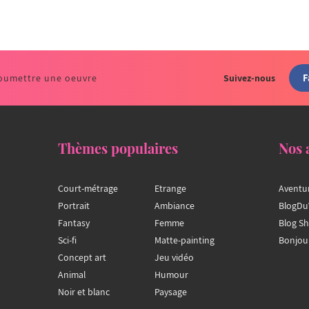
F
oumettre une oeuvre
Suivez-nous
Thèmes populaires
Nos 
Court-métrage
Etrange
Aventu
Portrait
Ambiance
BlogDu
Fantasy
Femme
Blog S
Sci-fi
Matte-painting
Bonjou
Concept art
Jeu vidéo
Animal
Humour
Noir et blanc
Paysage