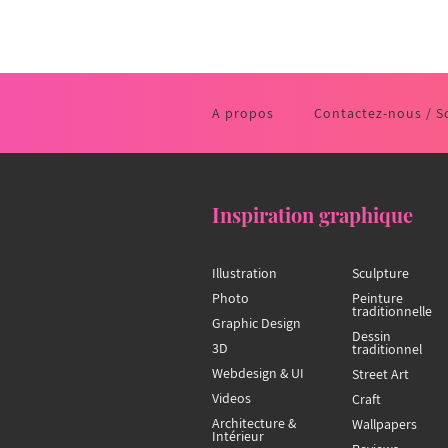
A propos
Contactez-nous / S
Inspiration graphique
Illustration
Sculpture
Photo
Peinture
traditionnelle
Graphic Design
Dessin
3D
traditionnel
Webdesign & UI
Street Art
Videos
Craft
Architecture &
Wallpapers
Intérieur