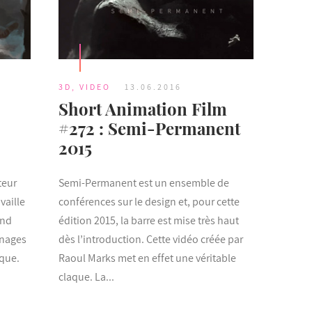
3D
,
VIDEO
13.06.2016
Short Animation Film
#272 : Semi-Permanent
2015
teur
Semi-Permanent est un ensemble de
vaille
conférences sur le design et, pour cette
and
édition 2015, la barre est mise très haut
nnages
dès l’introduction. Cette vidéo créée par
ique.
Raoul Marks met en effet une véritable
claque. La...