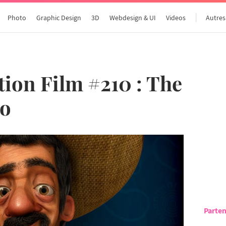
Photo
Graphic Design
3D
Webdesign & UI
Videos
Autres
ion Film #210 : The
io
Parten