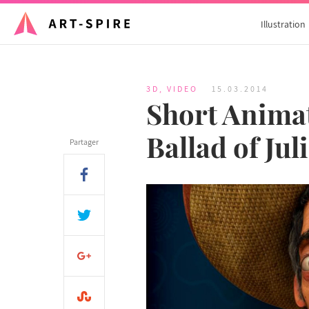
Illustration
3D
,
VIDEO
15.03.2014
Short Animat
Ballad of Jul
Partager