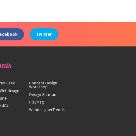
acebook
Twitter
amis
res Geek
Concept Design
Workshop
Webdesign
Design Spartan
hane
PlayMag
r 404
WebdesignerTrends