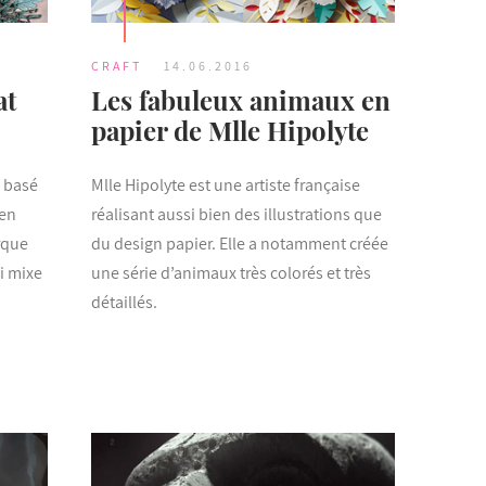
CRAFT
14.06.2016
at
Les fabuleux animaux en
papier de Mlle Hipolyte
s basé
Mlle Hipolyte est une artiste française
 en
réalisant aussi bien des illustrations que
rque
du design papier. Elle a notamment créée
ui mixe
une série d’animaux très colorés et très
détaillés.