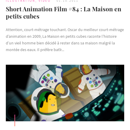
ILLUSTRATION
,
VIDEO
01.10.2011
Short Animation Film #84 : La Maison en
petits cubes
Attention, court-métrage touchant. Oscar du meilleur court-métrage
d’animation en 2009, La Maison en petits cubes raconte l’histoire
d’un vieil homme bien décidé à rester dans sa maison malgré la
montée des eaux. Il préfère batîr...