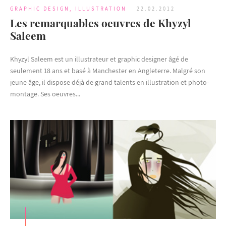
GRAPHIC DESIGN
,
ILLUSTRATION
22.02.2012
Les remarquables oeuvres de Khyzyl
Saleem
Khyzyl Saleem est un illustrateur et graphic designer âgé de
seulement 18 ans et basé à Manchester en Angleterre. Malgré son
jeune âge, il dispose déjà de grand talents en illustration et photo-
montage. Ses oeuvres...