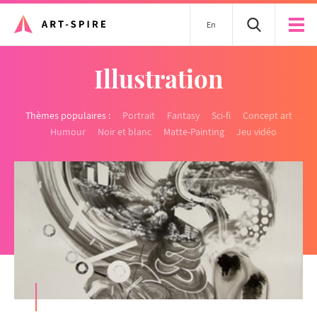
En
Illustration
Thèmes populaires :
Portrait
Fantasy
Sci-fi
Concept art
Humour
Noir et blanc
Matte-Painting
Jeu vidéo