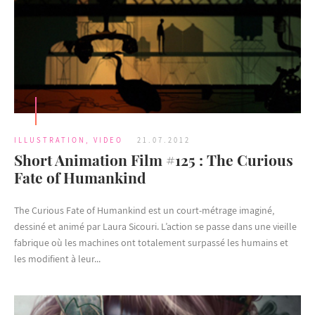
ILLUSTRATION
,
VIDEO
21.07.2012
Short Animation Film #125 : The Curious
Fate of Humankind
The Curious Fate of Humankind est un court-métrage imaginé,
dessiné et animé par Laura Sicouri. L’action se passe dans une vieille
fabrique où les machines ont totalement surpassé les humains et
les modifient à leur...