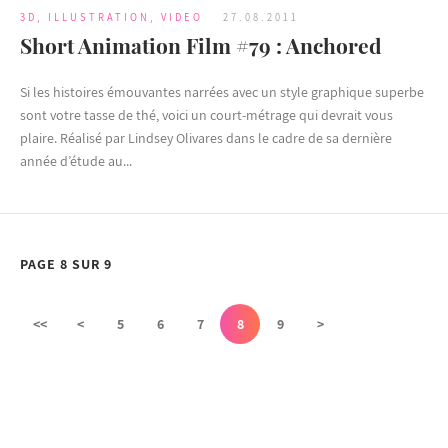
3D
,
ILLUSTRATION
,
VIDEO
27.08.2011
Short Animation Film #79 : Anchored
Si les histoires émouvantes narrées avec un style graphique superbe
sont votre tasse de thé, voici un court-métrage qui devrait vous
plaire. Réalisé par Lindsey Olivares dans le cadre de sa dernière
année d’étude au...
PAGE 8 SUR 9
<<
<
5
6
7
8
9
>