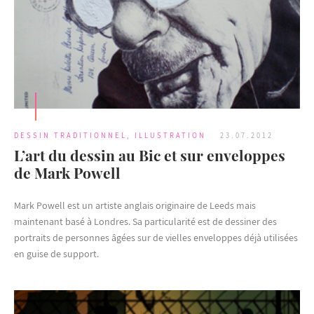
DESSIN TRADITIONNEL
,
ILLUSTRATION
23.07.2012
L’art du dessin au Bic et sur enveloppes
de Mark Powell
Mark Powell est un artiste anglais originaire de Leeds mais
maintenant basé à Londres. Sa particularité est de dessiner des
portraits de personnes âgées sur de vielles enveloppes déjà utilisées
en guise de support.