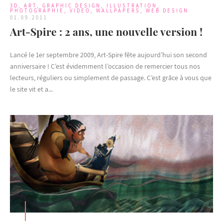
3D
,
ART
,
GRAPHIC DESIGN
,
ILLUSTRATION
,
PHOTOGRAPHIE
,
VIDEO
,
WALLPAPERS
,
WEB DESIGN
01.09.2011
Art-Spire : 2 ans, une nouvelle version !
Lancé le 1er septembre 2009, Art-Spire fête aujourd’hui son second
anniversaire ! C’est évidemment l’occasion de remercier tous nos
lecteurs, réguliers ou simplement de passage. C’est grâce à vous que
le site vit et a...