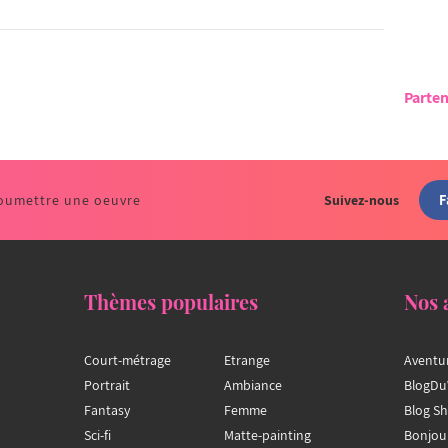
Parten
F
oumettre une oeuvre
Suivez-nous
Thèmes populaires
Nos 
Court-métrage
Etrange
Aventu
Portrait
Ambiance
BlogDu
Fantasy
Femme
Blog S
Sci-fi
Matte-painting
Bonjou