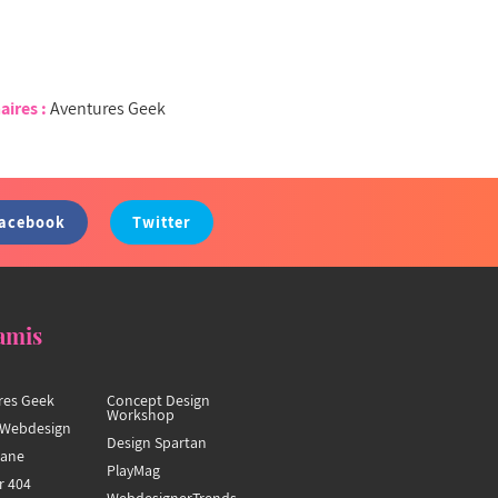
aires :
Aventures Geek
acebook
Twitter
amis
res Geek
Concept Design
Workshop
Webdesign
Design Spartan
hane
PlayMag
r 404