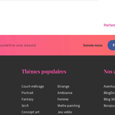
Parten
F
oumettre une oeuvre
Suivez-nous
Thèmes populaires
Nos 
Court-métrage
Etrange
Aventu
Portrait
Ambiance
BlogDu
Fantasy
Femme
Blog S
Sci-fi
Matte-painting
Bonjou
Concept art
Jeu vidéo