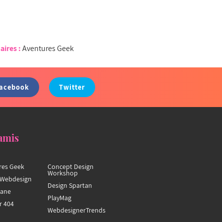
aires :
Aventures Geek
acebook
Twitter
amis
res Geek
Concept Design
Workshop
Webdesign
Design Spartan
hane
PlayMag
r 404
WebdesignerTrends