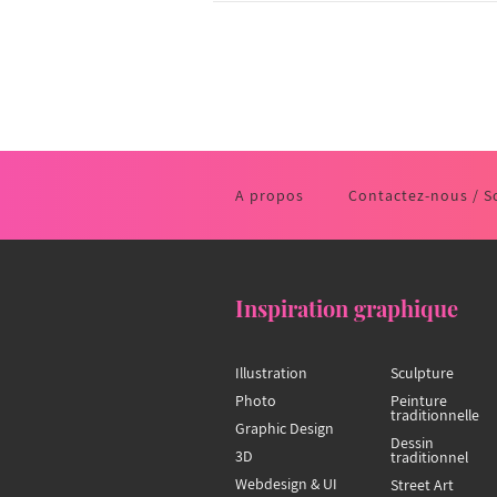
A propos
Contactez-nous / S
Inspiration graphique
Illustration
Sculpture
Photo
Peinture
traditionnelle
Graphic Design
Dessin
3D
traditionnel
Webdesign & UI
Street Art