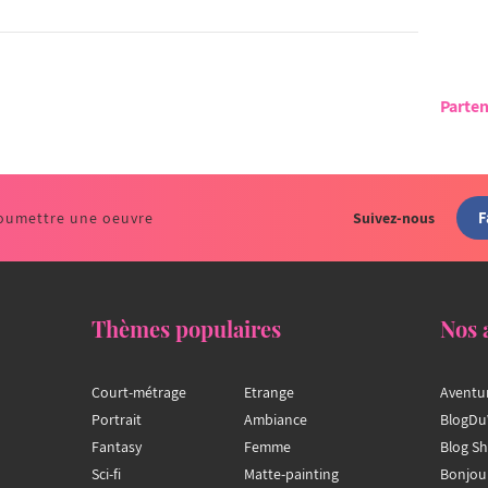
Parten
F
oumettre une oeuvre
Suivez-nous
Thèmes populaires
Nos 
Court-métrage
Etrange
Aventu
Portrait
Ambiance
BlogDu
Fantasy
Femme
Blog S
Sci-fi
Matte-painting
Bonjou