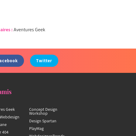
aires :
Aventures Geek
acebook
Twitter
amis
res Geek
Concept Design
Workshop
Webdesign
Design Spartan
hane
PlayMag
r 404