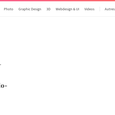
Photo
Graphic Design
3D
Webdesign & UI
Videos
Autres
Tous les articles
io-