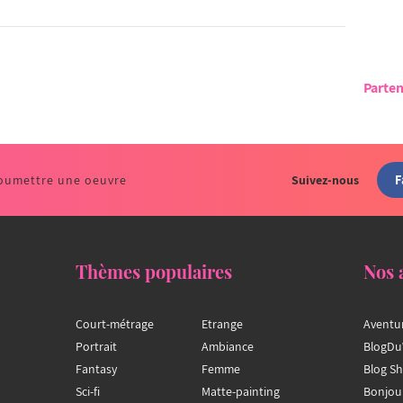
Parten
F
oumettre une oeuvre
Suivez-nous
Thèmes populaires
Nos 
Court-métrage
Etrange
Aventu
Portrait
Ambiance
BlogDu
Fantasy
Femme
Blog S
Sci-fi
Matte-painting
Bonjou