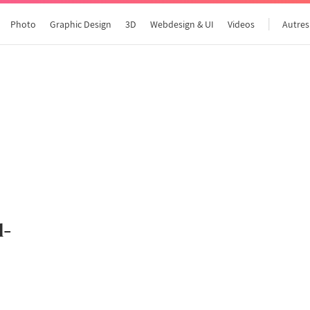
Photo
Graphic Design
3D
Webdesign & UI
Videos
Autres
Tous les articles
l-