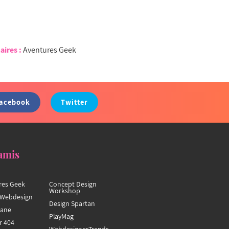
aires :
Aventures Geek
acebook
Twitter
amis
res Geek
Concept Design
Workshop
Webdesign
Design Spartan
hane
PlayMag
r 404