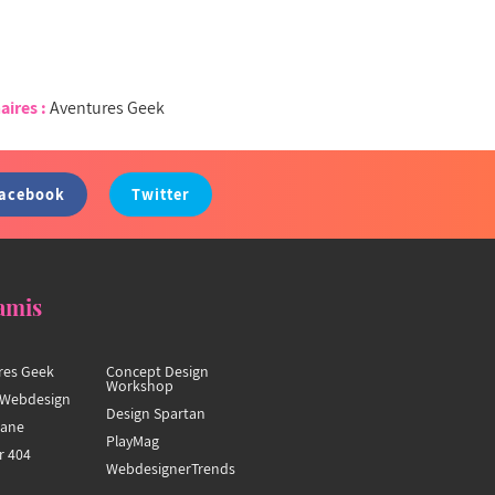
aires :
Aventures Geek
acebook
Twitter
amis
res Geek
Concept Design
Workshop
Webdesign
Design Spartan
hane
PlayMag
r 404
WebdesignerTrends