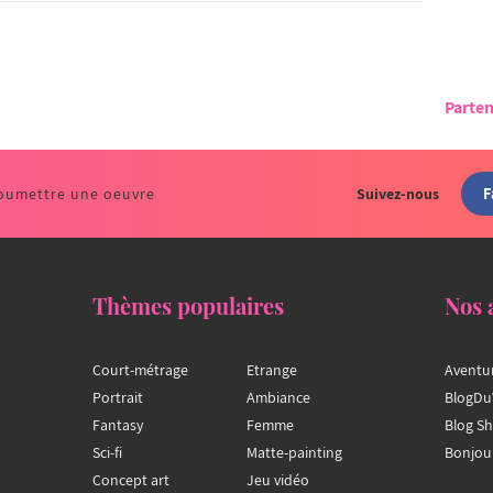
Parten
F
oumettre une oeuvre
Suivez-nous
Thèmes populaires
Nos 
Court-métrage
Etrange
Aventu
Portrait
Ambiance
BlogDu
Fantasy
Femme
Blog S
Sci-fi
Matte-painting
Bonjou
Concept art
Jeu vidéo