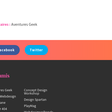
aires :
Aventures Geek
acebook
Twitter
amis
res Geek
Concept Design
Workshop
Webdesign
Design Spartan
hane
PlayMag
r 404