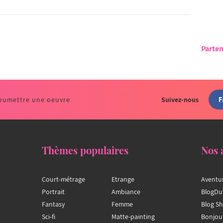
Parten
F
oumettre une oeuvre
Suivez-nous
Thèmes populaires
Nos 
Court-métrage
Etrange
Aventu
Portrait
Ambiance
BlogDu
Fantasy
Femme
Blog S
Sci-fi
Matte-painting
Bonjou