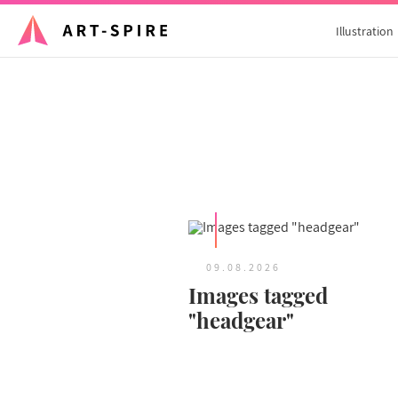
Illustration
09.08.2026
Images tagged
"headgear"