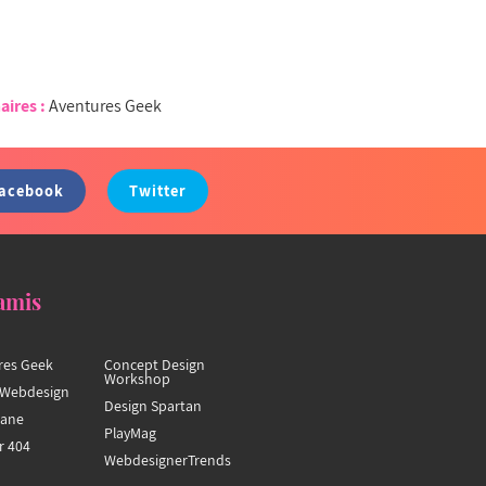
aires :
Aventures Geek
acebook
Twitter
amis
res Geek
Concept Design
Workshop
Webdesign
Design Spartan
hane
PlayMag
r 404
WebdesignerTrends