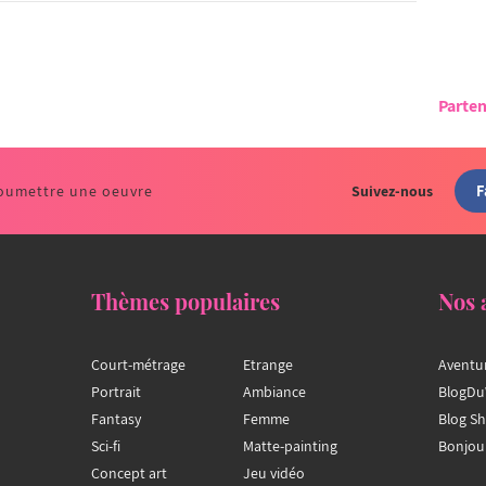
Parten
F
oumettre une oeuvre
Suivez-nous
Thèmes populaires
Nos 
Court-métrage
Etrange
Aventu
Portrait
Ambiance
BlogDu
Fantasy
Femme
Blog S
Sci-fi
Matte-painting
Bonjou
Concept art
Jeu vidéo