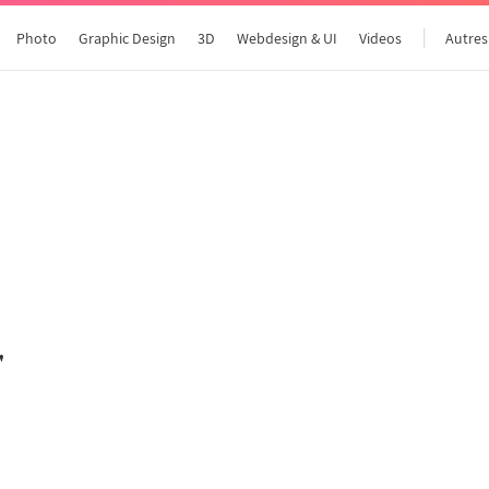
Photo
Graphic Design
3D
Webdesign & UI
Videos
Autres
Tous les articles
"