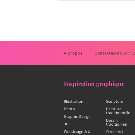
A propos
Contactez-nous / S
Inspiration graphique
Illustration
Sculpture
Photo
Peinture
traditionnelle
Graphic Design
Dessin
3D
traditionnel
Webdesign & UI
Street Art