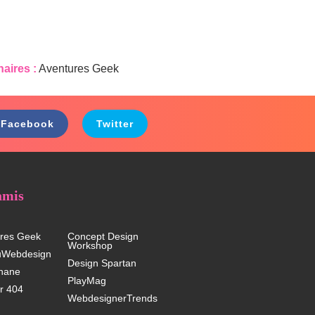
naires :
Aventures Geek
Facebook
Twitter
amis
res Geek
Concept Design
Workshop
uWebdesign
Design Spartan
hane
PlayMag
r 404
WebdesignerTrends