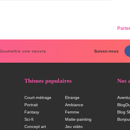
Parte
 Soumettre une oeuvre
Suivez-nous
Thèmes populaires
Nos 
Court-métrage
Etrange
Aventu
Portrait
Ambiance
BlogD
Fantasy
Femme
Blog S
Sci-fi
Matte-painting
Bonjou
Concept art
Jeu vidéo