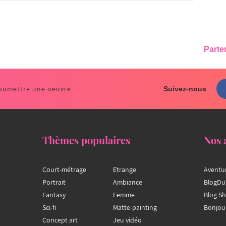
Parte
oumettre une oeuvre
Suivez-nous
Thèmes populaires
Nos 
Court-métrage
Etrange
Aventu
Portrait
Ambiance
BlogDu
Fantasy
Femme
Blog S
Sci-fi
Matte-painting
Bonjou
Concept art
Jeu vidéo