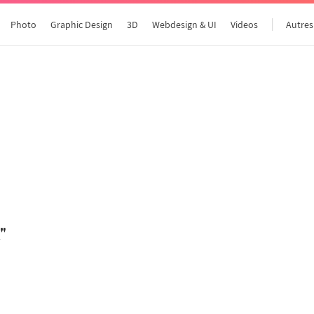
Photo
Graphic Design
3D
Webdesign & UI
Videos
Autres
Tous les articles
"