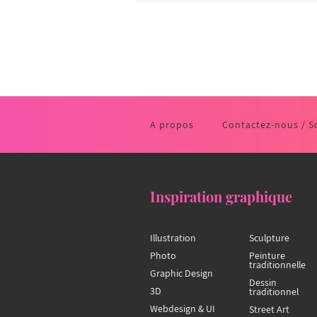
A propos
Contactez-nous / S
Inspiration graphique
Illustration
Sculpture
Photo
Peinture
traditionnelle
Graphic Design
Dessin
3D
traditionnel
Webdesign & UI
Street Art