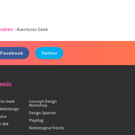
Aventures Geek
naires :
Facebook
Twitter
amis
res Geek
Concept Design
Workshop
Webdesign
Design Spartan
hane
PlayMag
r 404
WebdesignerTrends