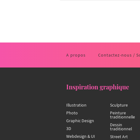
A propos
Contactez-nous / S
Inspiration graphique
Illustration
Sculpture
Photo
Peinture
traditionnelle
Graphic Design
Dessin
3D
traditionnel
Webdesign & UI
Street Art