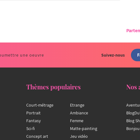
Parten
F
oumettre une oeuvre
Suivez-nous
Thèmes populaires
Nos 
Court-métrage
Etrange
Aventu
Portrait
Ambiance
BlogDu
Fantasy
Femme
Blog S
Sci-fi
Matte-painting
Bonjou
Concept art
Jeu vidéo