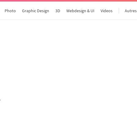
Photo
Graphic Design
3D
Webdesign & UI
Videos
Autres
Tous les articles
"