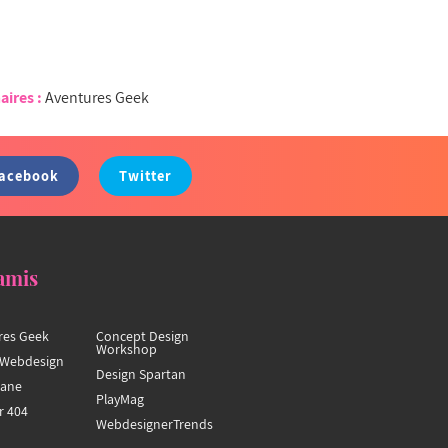
aires :
Aventures Geek
acebook
Twitter
amis
res Geek
Concept Design
Workshop
Webdesign
Design Spartan
hane
PlayMag
r 404
WebdesignerTrends