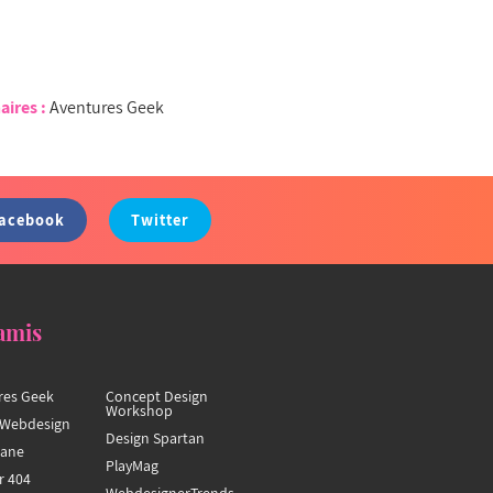
aires :
Aventures Geek
acebook
Twitter
amis
res Geek
Concept Design
Workshop
Webdesign
Design Spartan
hane
PlayMag
r 404