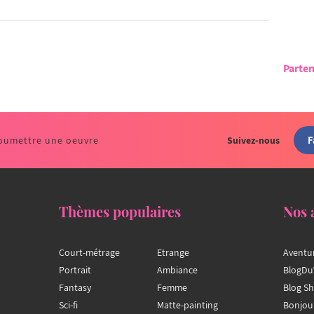
Parten
F
oumettre une oeuvre
Suivez-nous
Thèmes populaires
Nos 
Court-métrage
Etrange
Aventu
Portrait
Ambiance
BlogDu
Fantasy
Femme
Blog S
Sci-fi
Matte-painting
Bonjou