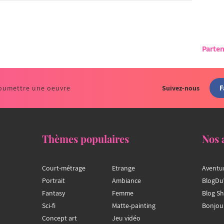
Parten
F
oumettre une oeuvre
Suivez-nous
Thèmes populaires
Nos 
Court-métrage
Etrange
Aventu
Portrait
Ambiance
BlogDu
Fantasy
Femme
Blog S
Sci-fi
Matte-painting
Bonjou
Concept art
Jeu vidéo