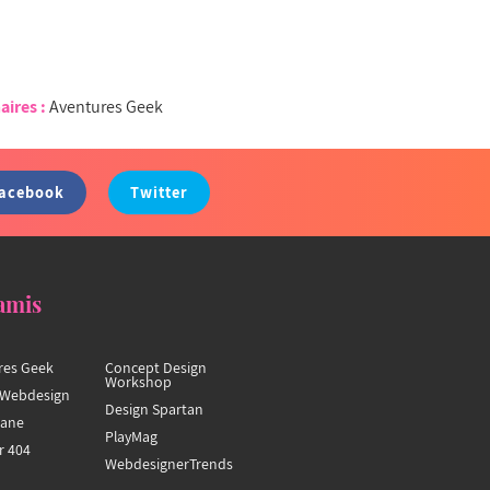
aires :
Aventures Geek
acebook
Twitter
amis
res Geek
Concept Design
Workshop
Webdesign
Design Spartan
hane
PlayMag
r 404
WebdesignerTrends