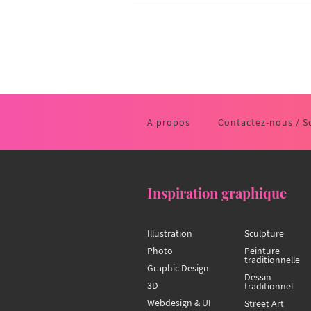
A propos
Contactez-nous / S
Inspiration graphique
Illustration
Sculpture
Photo
Peinture
traditionnelle
Graphic Design
Dessin
3D
traditionnel
Webdesign & UI
Street Art