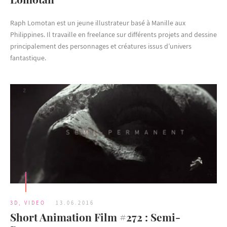
Raph Lomotan est un jeune illustrateur basé à Manille aux
Philippines. Il travaille en freelance sur différents projets and dessine
principalement des personnages et créatures issus d’univers
fantastique.
3D
,
VIDEO
13.06.2016
Short Animation Film #272 : Semi-