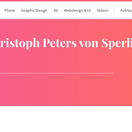
Photo
Graphic Design
3D
Webdesign & UI
Videos
Autres
hristoph Peters von Sperl