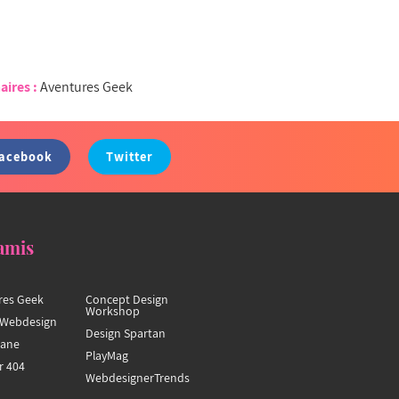
aires :
Aventures Geek
acebook
Twitter
amis
res Geek
Concept Design
Workshop
Webdesign
Design Spartan
hane
PlayMag
r 404
WebdesignerTrends