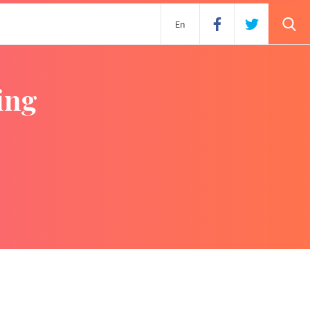
En
ing