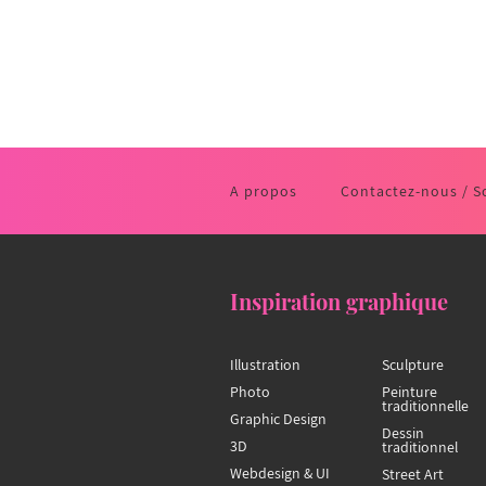
A propos
Contactez-nous / S
Inspiration graphique
Illustration
Sculpture
Photo
Peinture
traditionnelle
Graphic Design
Dessin
3D
traditionnel
Webdesign & UI
Street Art