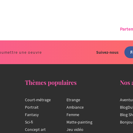
Parten
F
oumettre une oeuvre
Suivez-nous
Thèmes populaires
Nos 
Court-métrage
Etrange
Aventu
Portrait
Ambiance
BlogDu
Fantasy
Femme
Blog S
Sci-fi
Matte-painting
Bonjou
Concept art
Jeu vidéo