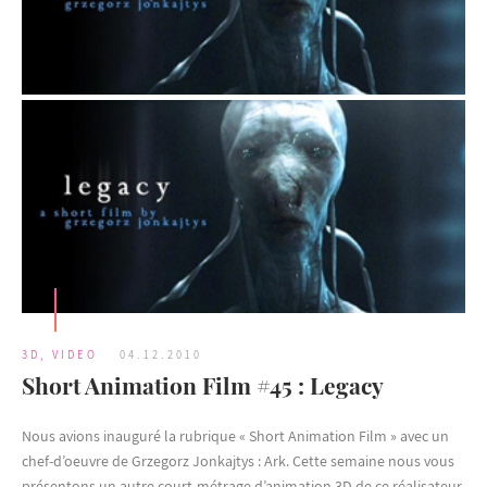
3D
,
VIDEO
04.12.2010
Short Animation Film #45 : Legacy
Nous avions inauguré la rubrique « Short Animation Film » avec un
chef-d’oeuvre de Grzegorz Jonkajtys : Ark. Cette semaine nous vous
présentons un autre court-métrage d’animation 3D de ce réalisateur