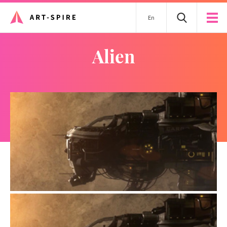
En
alien