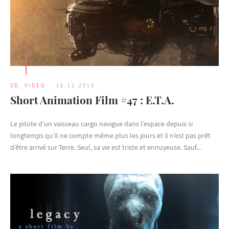
3D
,
VIDEO
18.12.2010
Short Animation Film #47 : E.T.A.
Le pilote d’un vaisseau cargo navigue dans l’espace depuis si
longtemps qu’il ne compte même plus les jours et il n’est pas prêt
d’être arrivé sur Terre. Seul, sa vie est triste et ennuyeuse. Sauf...