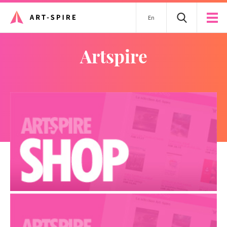
En
artspire