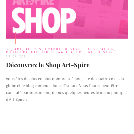
3D
,
ART
,
AUTRES
,
GRAPHIC DESIGN
,
ILLUSTRATION
,
PHOTOGRAPHIE
,
VIDEO
,
WALLPAPERS
,
WEB DESIGN
13.04.2011
Découvrez le Shop Art-Spire
Vous êtes de plus en plus nombreux à nous lire de quatre coins du
globe et le blog continue donc d’évoluer. Vous l’aurez peut-être
constaté par vous-même, depuis quelques heures le menu principal
d’Art-Spire a...