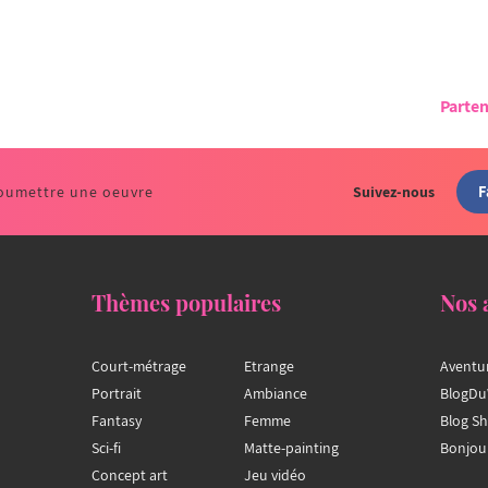
Parten
F
oumettre une oeuvre
Suivez-nous
Thèmes populaires
Nos 
Court-métrage
Etrange
Aventu
Portrait
Ambiance
BlogDu
Fantasy
Femme
Blog S
Sci-fi
Matte-painting
Bonjou
Concept art
Jeu vidéo