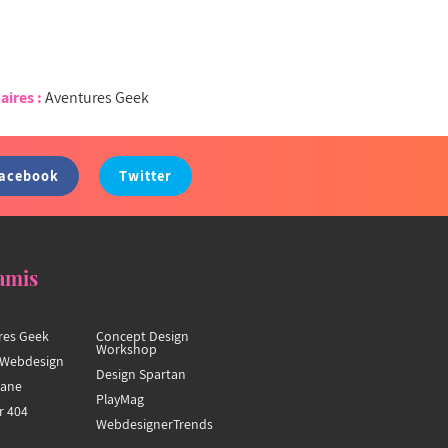
aires :
Aventures Geek
acebook
Twitter
amis
res Geek
Concept Design
Workshop
Webdesign
Design Spartan
hane
PlayMag
r 404
WebdesignerTrends