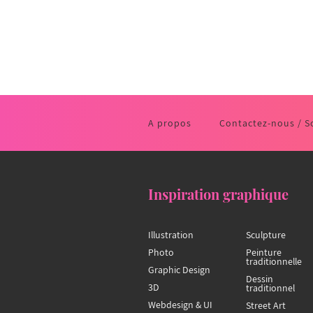
A propos
Contactez-nous / S
Inspiration graphique
Illustration
Sculpture
Photo
Peinture
traditionnelle
Graphic Design
Dessin
3D
traditionnel
Webdesign & UI
Street Art