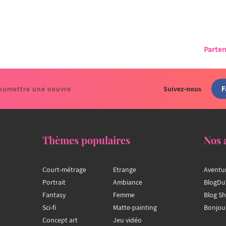
Parten
F
oumettre une oeuvre
Suivez-nous
Thèmes populaires
Nos 
Court-métrage
Etrange
Aventu
Portrait
Ambiance
BlogDu
Fantasy
Femme
Blog S
Sci-fi
Matte-painting
Bonjou
Concept art
Jeu vidéo