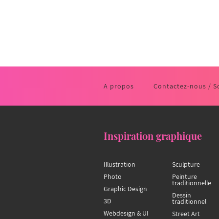
A propos
Contactez-nous / S
Inspiration graphique
Illustration
Sculpture
Photo
Peinture
traditionnelle
Graphic Design
Dessin
3D
traditionnel
Webdesign & UI
Street Art