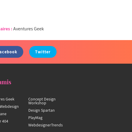
aires :
Aventures Geek
acebook
Twitter
amis
res Geek
Concept Design
Workshop
Webdesign
Design Spartan
hane
PlayMag
r 404
WebdesignerTrends