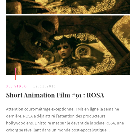
3D
,
VIDEO
19.11.2011
Short Animation Film #91 : ROSA
Attention court-métrage exceptionnel ! Mis en ligne la semaine
dernière, ROSA a déjà attiré l’attention des producteurs
hollywoodiens. L’histoire met sur le devant de la scène ROSA, une
cyborg se réveillant dans un monde post-apocalyptique....