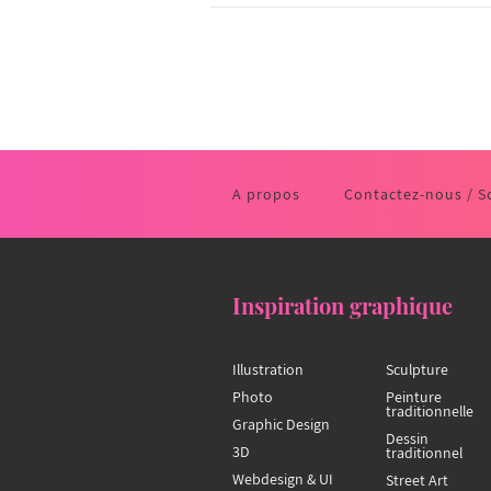
A propos
Contactez-nous / S
Inspiration graphique
Illustration
Sculpture
Photo
Peinture
traditionnelle
Graphic Design
Dessin
3D
traditionnel
Webdesign & UI
Street Art