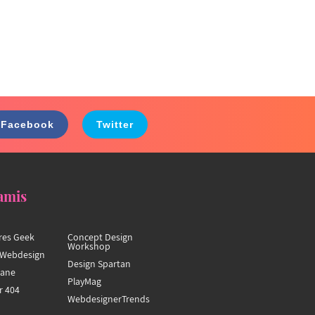
Facebook
Twitter
amis
res Geek
Concept Design
Workshop
Webdesign
Design Spartan
hane
PlayMag
r 404
WebdesignerTrends