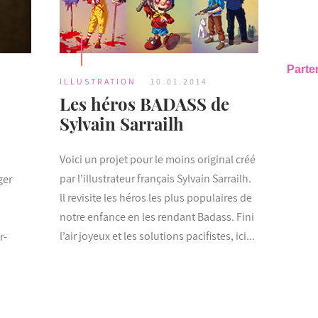
Parte
ILLUSTRATION
10.01.2014
Les héros BADASS de
Sylvain Sarrailh
Voici un projet pour le moins original créé
par l’illustrateur français Sylvain Sarrailh.
ger
ll revisite les héros les plus populaires de
notre enfance en les rendant Badass. Fini
l’air joyeux et les solutions pacifistes, ici...
r-