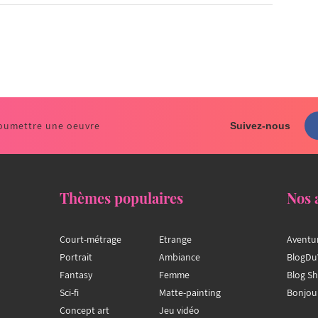
oumettre une oeuvre
Suivez-nous
Thèmes populaires
Nos 
Court-métrage
Etrange
Aventu
Portrait
Ambiance
BlogDu
Fantasy
Femme
Blog S
Sci-fi
Matte-painting
Bonjou
Concept art
Jeu vidéo