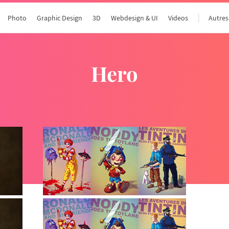
Photo
Graphic Design
3D
Webdesign & UI
Videos
Autres
hero