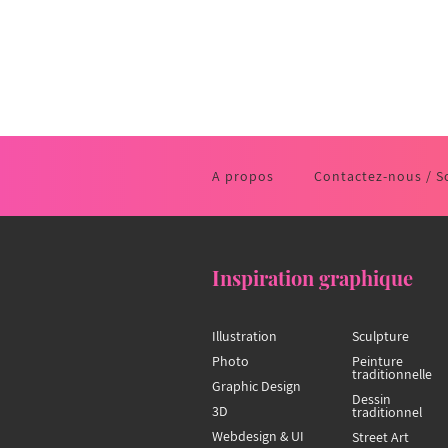
A propos
Contactez-nous / S
Inspiration graphique
Illustration
Sculpture
Photo
Peinture
traditionnelle
Graphic Design
Dessin
3D
traditionnel
Webdesign & UI
Street Art