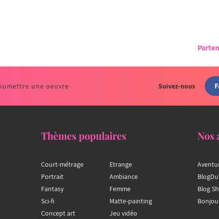
Parten
F
oumettre une oeuvre
Suivez-nous
Thèmes populaires
Nos 
Court-métrage
Etrange
Aventu
Portrait
Ambiance
BlogDu
Fantasy
Femme
Blog S
Sci-fi
Matte-painting
Bonjou
Concept art
Jeu vidéo