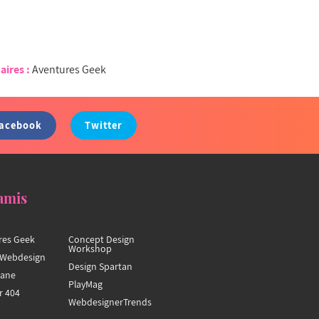
aires :
Aventures Geek
acebook
Twitter
amis
res Geek
Concept Design
Workshop
Webdesign
Design Spartan
hane
PlayMag
r 404
WebdesignerTrends