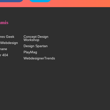
amis
res Geek
Concept Design
Workshop
uWebdesign
Design Spartan
hane
PlayMag
r 404
WebdesignerTrends