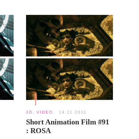
3D
,
VIDEO
19.11.2011
Short Animation Film #91
: ROSA