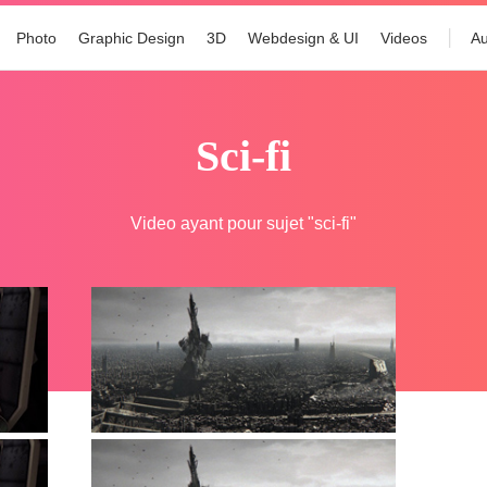
Photo
Graphic Design
3D
Webdesign & UI
Videos
Au
sci-fi
Video ayant pour sujet "sci-fi"