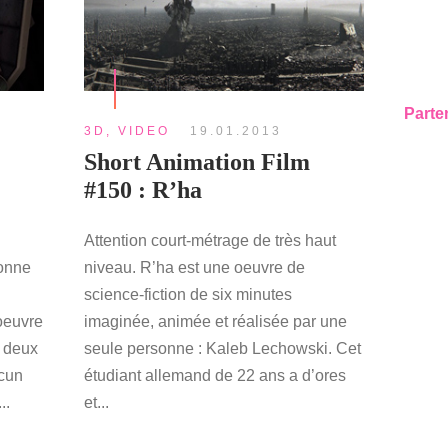
Parte
3D
,
VIDEO
19.01.2013
Short Animation Film
#150 : R’ha
Attention court-métrage de très haut
bonne
niveau. R’ha est une oeuvre de
science-fiction de six minutes
oeuvre
imaginée, animée et réalisée par une
e deux
seule personne : Kaleb Lechowski. Cet
acun
étudiant allemand de 22 ans a d’ores
..
et...