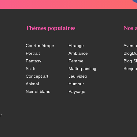
Thèmes populaires
Nos 
Court-métrage
Etrange
Aventu
Portrait
Ambiance
BlogD
Fantasy
Femme
Blog S
Sci-fi
Matte-painting
Bonjou
Concept art
Jeu vidéo
Animal
Humour
Noir et blanc
Paysage
e