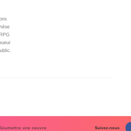
ons
thèse
MORPG
oueur
ublic.
 Soumettre une oeuvre
Suivez-nous