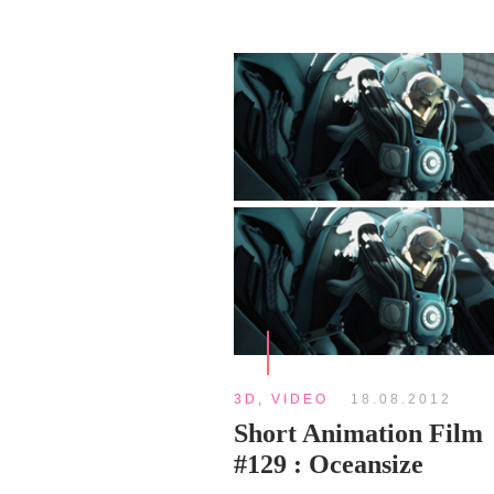
3D
,
VIDEO
18.08.2012
Short Animation Film
#129 : Oceansize