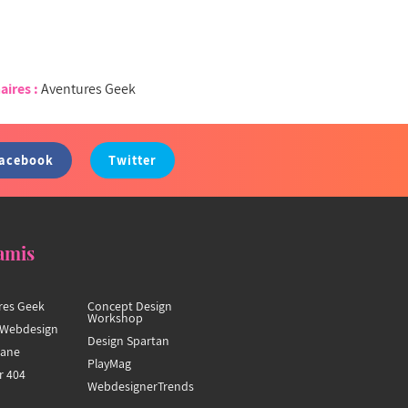
aires :
Aventures Geek
acebook
Twitter
amis
res Geek
Concept Design
Workshop
Webdesign
Design Spartan
hane
PlayMag
r 404
WebdesignerTrends