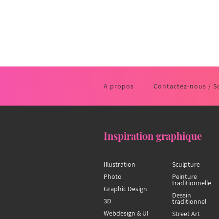
A propos
Contactez-nous / S
Inspiration graphique
Illustration
Sculpture
Photo
Peinture
traditionnelle
Graphic Design
Dessin
3D
traditionnel
Webdesign & UI
Street Art