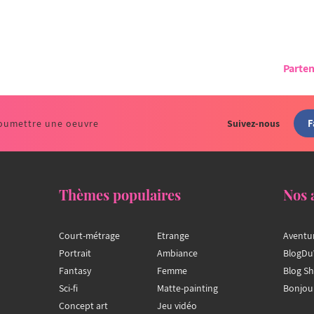
Parten
F
oumettre une oeuvre
Suivez-nous
Thèmes populaires
Nos 
Court-métrage
Etrange
Aventu
Portrait
Ambiance
BlogDu
Fantasy
Femme
Blog S
Sci-fi
Matte-painting
Bonjou
Concept art
Jeu vidéo