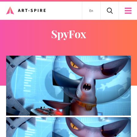
En
SpyFox