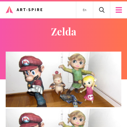
En
zelda