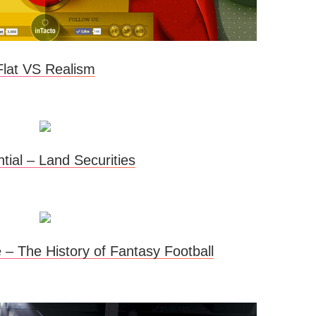
Flat VS Realism
tial – Land Securities
 – The History of Fantasy Football