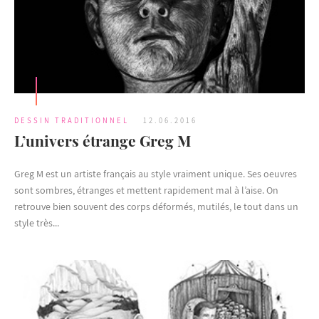
DESSIN TRADITIONNEL
12.06.2016
L’univers étrange Greg M
Greg M est un artiste français au style vraiment unique. Ses oeuvres
sont sombres, étranges et mettent rapidement mal à l’aise. On
retrouve bien souvent des corps déformés, mutilés, le tout dans un
style très...