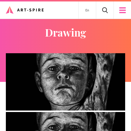
En
drawing