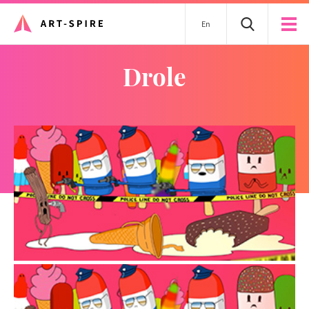
En
drole