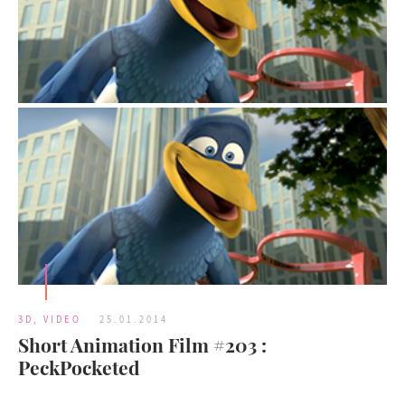
3D
,
VIDEO
25.01.2014
Short Animation Film #203 :
PeckPocketed