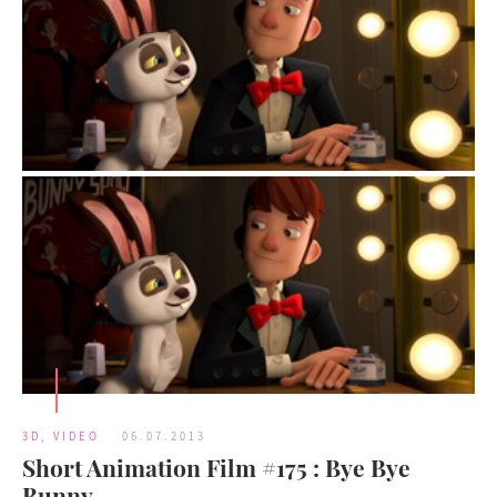
3D
,
VIDEO
06.07.2013
Short Animation Film #175 : Bye Bye
Bunny