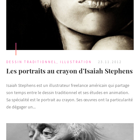
DESSIN TRADITIONNEL
,
ILLUSTRATION
23.11.2012
Les portraits au crayon d’Isaiah Stephens
Isaiah Stephens est un illustrateur freelance américain qui partage
son temps entre le dessin traditionnel et ses études en animation.
Sa spécialité est le portrait au crayon. Ses œuvres ont la particularité
de dégager un...