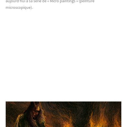
aujourd’hui à sa série de « Micro paintings » (peinture
microscopique).