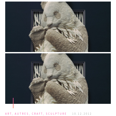
ART
,
AUTRES
,
CRAFT
,
SCULPTURE
10.12.2012