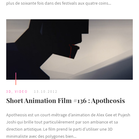
plus de soixante fois dans des festivals aux quatre coins...
3D
,
VIDEO
13.10.2012
Short Animation Film #136 : Apotheosis
Apotheosis est un court-métrage d’animation de Alex Gee et Pujesh
Joshi qui brille tout particulièrement par son ambiance et sa
direction artistique. Le film prend le parti d’utiliser une 3D
minimaliste avec des polygones bien...