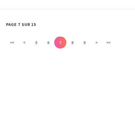
PAGE 7 SUR 15
<<
<
5
6
7
8
9
>
>>