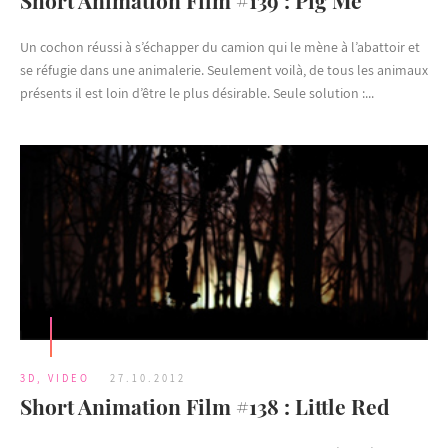
Short Animation Film #139 : Pig Me
Un cochon réussi à s’échapper du camion qui le mène à l’abattoir et
se réfugie dans une animalerie. Seulement voilà, de tous les animaux
présents il est loin d’être le plus désirable. Seule solution :...
3D
,
VIDEO
27.10.2012
Short Animation Film #138 : Little Red